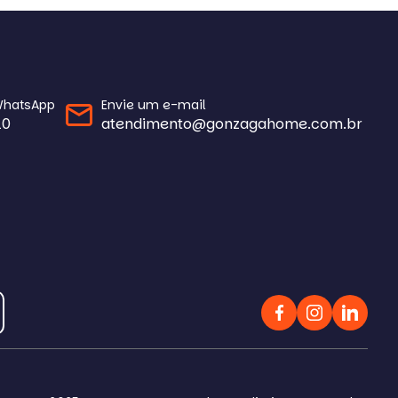
Maior Valor
Menor Área
Maior Área
Recentes
WhatsApp
Envie um e-mail
10
atendimento@gonzagahome.com.br