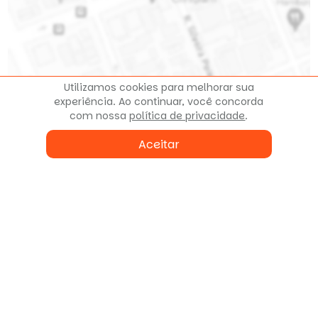
Clique para ver o mapa
Utilizamos cookies para melhorar sua
experiência. Ao continuar, você concorda
com nossa
política de privacidade
.
Aceitar
Fale conosco
ou agende uma visita