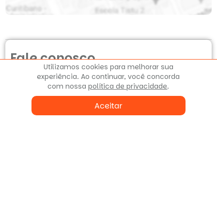
Fale conosco
Utilizamos cookies para melhorar sua
ou agende uma visita
experiência. Ao continuar, você concorda
com nossa
política de privacidade
.
Aceitar
Enviar