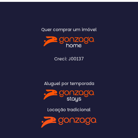
Maior Valor
Menor Área
Maior Área
Recentes
Quer comprar um imóvel
Creci: J00137
Aluguel por temporada
Locação tradicional