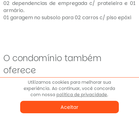
02 dependencias de empregada c/ prateleira e 01
armário.
01 garagem no subsolo para 02 carros c/ piso epóxi
O condomínio também
oferece
Utilizamos cookies para melhorar sua
experiência. Ao continuar, você concorda
Condomínio Fechado
com nossa
política de privacidade
.
Aceitar
Localização do imóvel