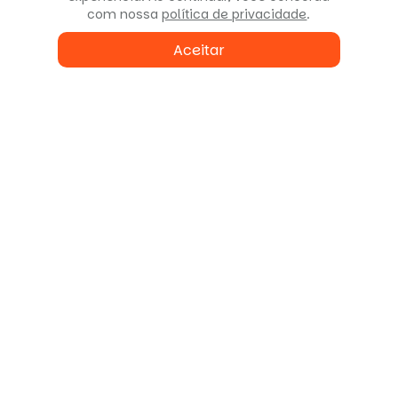
com nossa
política de privacidade
.
Aceitar
Fale conosco
ou agende uma visita
Enviar