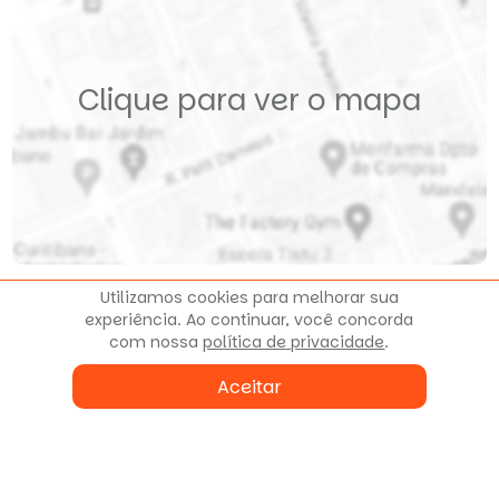
Clique para ver o mapa
Utilizamos cookies para melhorar sua
experiência. Ao continuar, você concorda
com nossa
política de privacidade
.
Fale conosco
Aceitar
ou agende uma visita