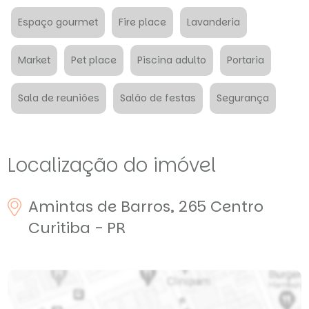
Espaço gourmet
Fire place
Lavanderia
Market
Pet place
Piscina adulto
Portaria
Sala de reuniões
Salão de festas
Segurança
Localização do imóvel
Amintas de Barros, 265
Centro
Curitiba - PR