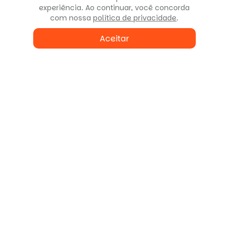
experiência. Ao continuar, você concorda
com nossa
política de privacidade
.
Aceitar
Fale conosco
ou agende uma visita
Enviar