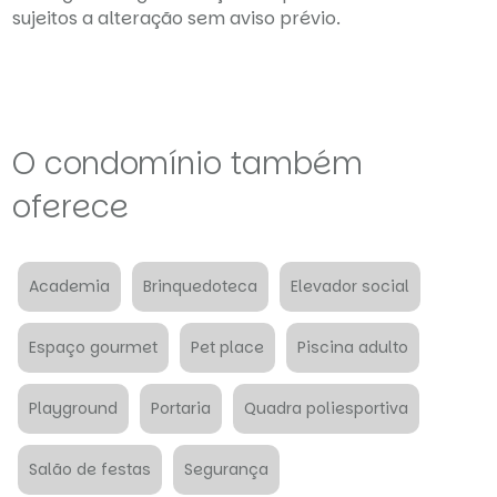
sujeitos a alteração sem aviso prévio.
O condomínio também
oferece
Academia
Brinquedoteca
Elevador social
Espaço gourmet
Pet place
Piscina adulto
Playground
Portaria
Quadra poliesportiva
Salão de festas
Segurança