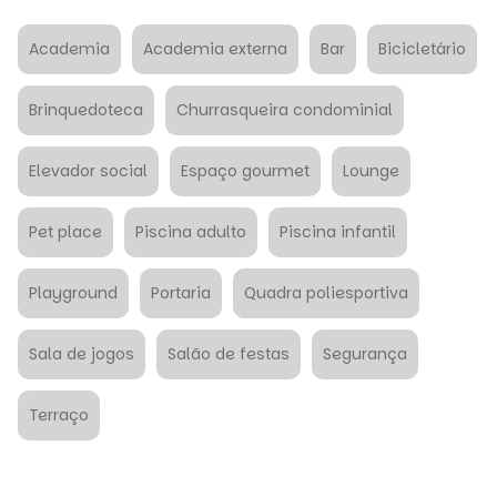
Academia
Academia externa
Bar
Bicicletário
Brinquedoteca
Churrasqueira condominial
Elevador social
Espaço gourmet
Lounge
Pet place
Piscina adulto
Piscina infantil
Playground
Portaria
Quadra poliesportiva
Sala de jogos
Salão de festas
Segurança
Terraço