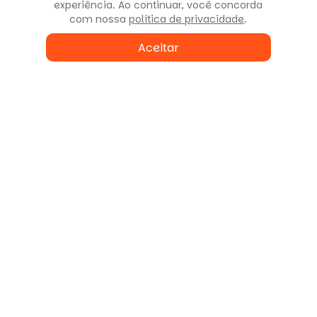
Fale conosco
experiência. Ao continuar, você concorda
com nossa
política de privacidade
.
ou agende uma visita
Aceitar
Enviar
Converse via WhatsApp
Ligue para nós