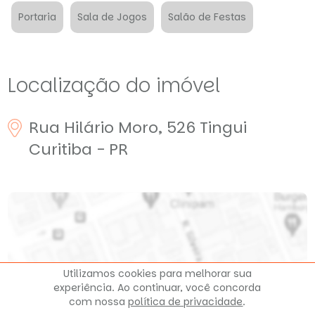
Portaria
Sala de Jogos
Salão de Festas
Localização do imóvel
Rua Hilário Moro, 526
Tingui
Curitiba - PR
Utilizamos cookies para melhorar sua
experiência. Ao continuar, você concorda
Clique para ver o mapa
com nossa
política de privacidade
.