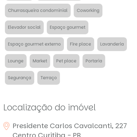
Churrasqueira condominial
Coworking
Elevador social
Espaço gourmet
Espaço gourmet externo
Fire place
Lavanderia
Lounge
Market
Pet place
Portaria
Segurança
Terraço
Localização do imóvel
Presidente Carlos Cavalcanti, 227
Centro
Curitiba - PR