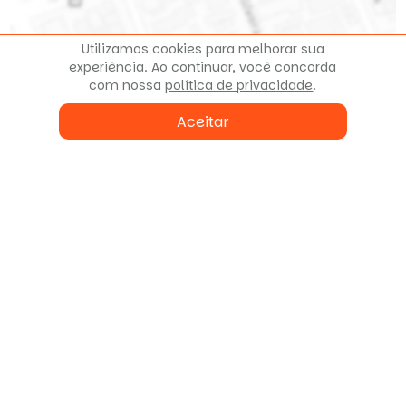
Utilizamos cookies para melhorar sua
experiência. Ao continuar, você concorda
Clique para ver o mapa
com nossa
política de privacidade
.
Aceitar
Fale conosco
ou agende uma visita