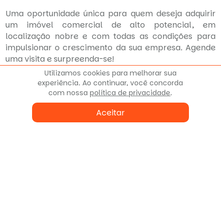
Uma oportunidade única para quem deseja adquirir
um imóvel comercial de alto potencial, em
localização nobre e com todas as condições para
impulsionar o crescimento da sua empresa. Agende
uma visita e surpreenda-se!
Utilizamos cookies para melhorar sua
** Valores sujeito a alterações sem aviso previo**
experiência. Ao continuar, você concorda
com nossa
política de privacidade
.
Montar uma empresa no bairro Seminário, em
Aceitar
Curitiba, é vantajoso devido à sua localização
estratégica entre o Batel e Campina do Siqueira,
excelente infraestrutura e perfil socioeconômico
classe média/alta. Com alta circulação
(especialmente na Av. Mário Tourinho), o bairro
oferece um mix de tranquilidade residencial e intenso
comércio/serviços, ideal para negócios locais e de
conveniência.