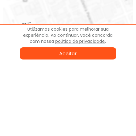
Clique para ver o mapa
Utilizamos cookies para melhorar sua
experiência. Ao continuar, você concorda
com nossa
política de privacidade
.
Aceitar
Fale conosco
ou agende uma visita