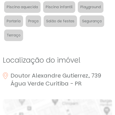
Piscina aquecida
Piscina infantil
Playground
Portaria
Praça
Salão de festas
Segurança
Terraço
Localização do imóvel
Doutor Alexandre Gutierrez, 739
Água Verde
Curitiba - PR