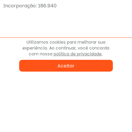
Incorporação: 186.940
O condomínio também
Utilizamos cookies para melhorar sua
experiência. Ao continuar, você concorda
oferece
com nossa
política de privacidade
.
Aceitar
Hall de entrada decorado e mobiliado
Sala de Reunião
Interfone
Bicicletário
Elevador
Solarium