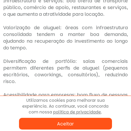
Infraestrutura e serviços: boa oferta de transporte
público, comércio de apoio, restaurantes e serviços,
o que aumenta a atratividade para locação.
Valorização de aluguel: áreas com infraestrutura
consolidada tendem a manter boa demanda,
ajudando na recuperação do investimento ao longo
do tempo.
Diversificação de portfólio: salas comerciais
permitem diferentes perfis de aluguel (pequenos
escritórios, coworkings, consultórios), reduzindo
risco.
Acessibilidade para empresas: bom fluxo de pessoas
Utilizamos cookies para melhorar sua
e facilidade de acesso podem favorecer contratos
experiência. Ao continuar, você concorda
com empresas que buscam espaço acessível.
com nossa
política de privacidade
.
Agende agora mesmo uma visita!
Aceitar