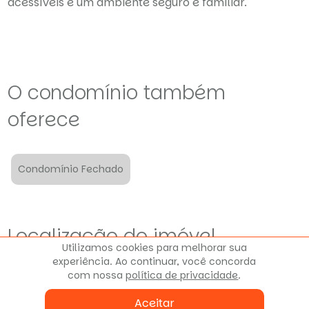
acessíveis e um ambiente seguro e familiar.
O condomínio também
oferece
Condomínio Fechado
Localização do imóvel
Utilizamos cookies para melhorar sua
experiência. Ao continuar, você concorda
Rua João Obrzut, 474
Orleans
com nossa
política de privacidade
.
Curitiba - PR
Aceitar