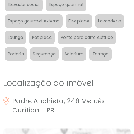
Elevador social
Espaço gourmet
Espaço gourmet externo
Fire place
Lavanderia
Lounge
Pet place
Ponto para carro elétrico
Portaria
Segurança
Solarium
Terraço
Localização do imóvel
Padre Anchieta, 246
Mercês
Curitiba - PR