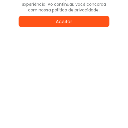
experiência. Ao continuar, você concorda
com nossa
política de privacidade
.
Aceitar
Fale conosco
ou agende uma visita
Enviar