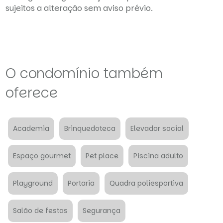
sujeitos a alteração sem aviso prévio.
O condomínio também
oferece
Academia
Brinquedoteca
Elevador social
Espaço gourmet
Pet place
Piscina adulto
Playground
Portaria
Quadra poliesportiva
Salão de festas
Segurança