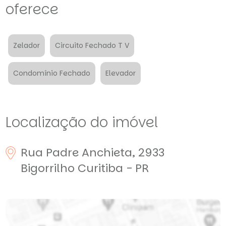
oferece
Zelador
Circuito Fechado T V
Condomínio Fechado
Elevador
Localização do imóvel
Rua Padre Anchieta, 2933
Bigorrilho
Curitiba - PR