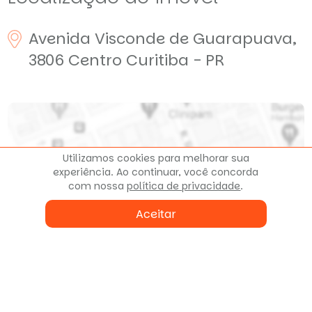
Avenida Visconde de Guarapuava,
3806
Centro
Curitiba - PR
Utilizamos cookies para melhorar sua
experiência. Ao continuar, você concorda
com nossa
política de privacidade
.
Clique para ver o mapa
Aceitar