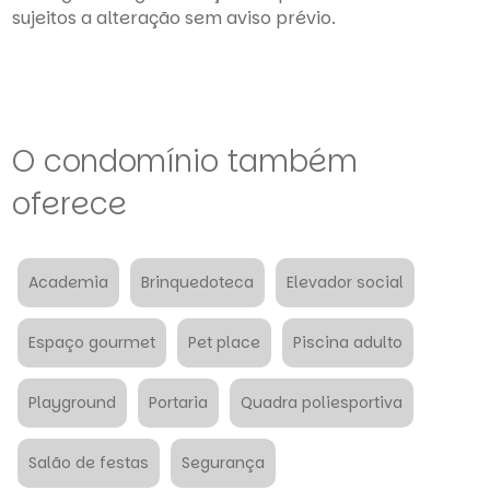
sujeitos a alteração sem aviso prévio.
O condomínio também
oferece
Academia
Brinquedoteca
Elevador social
Espaço gourmet
Pet place
Piscina adulto
Playground
Portaria
Quadra poliesportiva
Salão de festas
Segurança