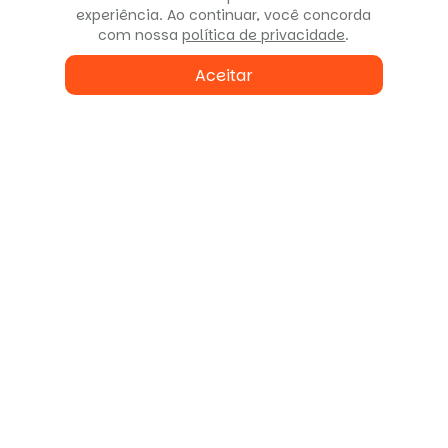
experiência. Ao continuar, você concorda
com nossa
política de privacidade
.
Aceitar
Fale conosco
ou agende uma visita
Enviar