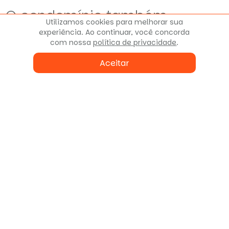
O condomínio também
Utilizamos cookies para melhorar sua
oferece
experiência. Ao continuar, você concorda
com nossa
política de privacidade
.
Aceitar
Condomínio Fechado
Localização do imóvel
Rua Desembargador Isaías
Bevilaqua, 800
Mercês
Curitiba - PR